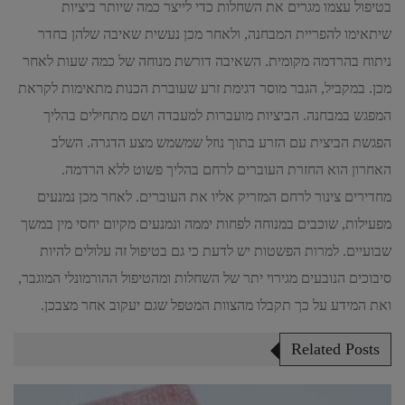
בטיפול עצמו מגרים את השחלות כדי לייצר כמה שיותר ביציות
שיתאימו להפריית המבחנה, ולאחר מכן נעשית שאיבה שלהן בחדר
ניתוח בהרדמה מקומית. השאיבה דורשת מנוחה של כמה שעות לאחר
מכן. במקביל, הגבר מוסר דגימת זרע שעוברת הכנות מתאימות לקראת
המפגש במבחנה. הביציות מועברות למעבדה ושם מתחילים בהליך
הפגשת הביצית עם הזרע בתוך נוזל שמשמש מצע הדגרה. השלב
האחרון הוא החזרת העוברים לרחם בהליך פשוט ללא הרדמה.
מחדירים צינור לרחם המזריק אליו את העוברים. לאחר מכן נמנעים
מפעילות, שוכבים במנוחה לפחות יממה ונמנעים מקיום יחסי מין במשך
שבועיים. למרות הפשטות יש לדעת כי גם בטיפול זה עלולים להיות
סיבוכים הנובעים מגירוי יתר של השחלות ומהטיפול ההורמונלי המוגבר,
ואת המידע על כך תקבלו מהצוות המטפל שגם יעקוב אחר מצבכן.
Related Posts