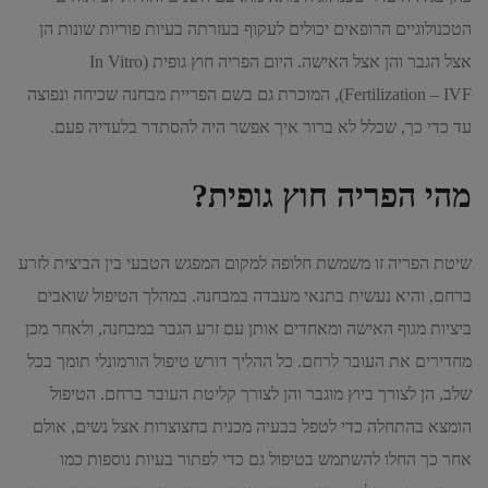
הטכנולוגיים הרופאים יכולים לעקוף בעזרתה בעיות פוריות שונות הן
אצל הגבר והן אצל האישה. היום הפריה חוץ גופית (In Vitro
Fertilization – IVF), המוכרת גם בשם הפריית מבחנה שכיחה ונפוצה
עד כדי כך, שכלל לא ברור איך אפשר היה להסתדר בלעדיה פעם.
מהי הפריה חוץ גופית?
שיטת הפריה זו משמשת חלופה למקום המפגש הטבעי בין הביצית לזרע
ברחם, והיא נעשית בתנאי מעבדה במבחנה. במהלך הטיפול שואבים
ביציות מגוף האישה ומאחדים אותן עם זרע הגבר במבחנה, ולאחר מכן
מחדירים את העובר לרחם. כל ההליך דורש טיפול הורמונלי תומך בכל
שלב, הן לצורך ביוץ מוגבר והן לצורך קליטת העובר ברחם. הטיפול
הומצא בהתחלה כדי לטפל בבעיה מכנית בחצוצרות אצל נשים, אולם
אחר כך החלו להשתמש בטיפול גם כדי לפתור בעיות נוספות כמו