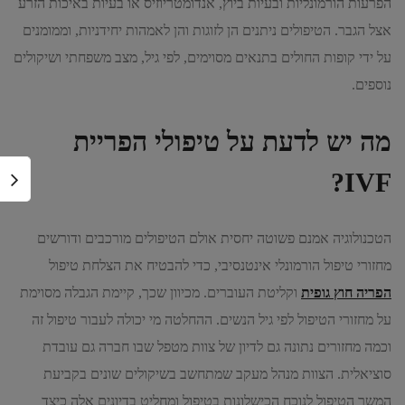
הפרעות הורמונליות ובעיות ביוץ, אנדומטריוזיס או בעיות באיכות הזרע
אצל הגבר. הטיפולים ניתנים הן לזוגות והן לאמהות יחידניות, וממומנים
על ידי קופות החולים בתנאים מסוימים, לפי גיל, מצב משפחתי ושיקולים
נוספים.
מה יש לדעת על טיפולי הפריית
?
IVF
הטכנולוגיה אמנם פשוטה יחסית אולם הטיפולים מורכבים ודורשים
מחזורי טיפול הורמונלי אינטנסיבי, כדי להבטיח את הצלחת טיפול
הפריה חוץ גופית
וקליטת העוברים. מכיוון שכך, קיימת הגבלה מסוימת
על מחזורי הטיפול לפי גיל הנשים. ההחלטה מי יכולה לעבור טיפול זה
וכמה מחזורים נתונה גם לדיון של צוות מטפל שבו חברה גם עובדת
סוציאלית. הצוות מנהל מעקב שמתחשב בשיקולים שונים בקביעת
המשך הטיפול לנוכח הכישלונות בטיפול ומחליט בדיונים אלה כיצד